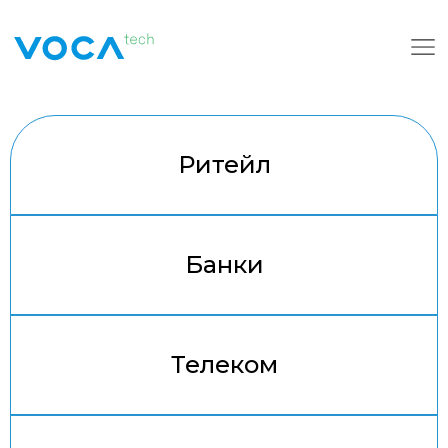
О компании
Ритейл
Решения для бизнеса
Кейсы
Банки
Наши преимущества
Телеком
Тарифы
Арсенал решений