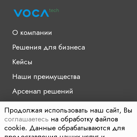
О компании
Решения для бизнеса
Кейсы
Наши преимущества
Арсенал решений
Компания разработчик собственного
Продолжая использовать наш сайт, Вы
ПО для анализа речи сотрудников
соглашаетесь
на обработку файлов
и производитель оборудования для записи
cookie. Данные обрабатываются для
© 2026 ООО «Вока-Тек»
предоставления наших услуг и